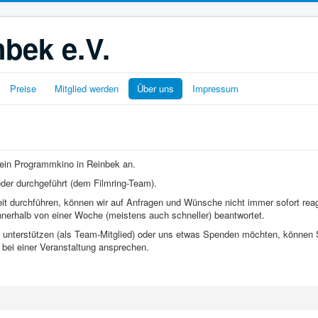
nbek e.V.
Preise
Mitglied werden
Über uns
Impressum
6 ein Programmkino in Reinbek an.
eder durchgeführt (dem Filmring-Team).
zeit durchführen, können wir auf Anfragen und Wünsche nicht immer sofort rea
nnerhalb von einer Woche (meistens auch schneller) beantwortet.
zu unterstützen (als Team-Mitglied) oder uns etwas Spenden möchten, können S
 bei einer Veranstaltung ansprechen.